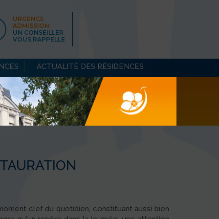
URGENCE
ADMISSION
UN CONSEILLER
VOUS RAPPELLE
ENCES
ACTUALITÉ DES RÉSIDENCES
STAURATION
oment clef du quotidien, constituant aussi bien