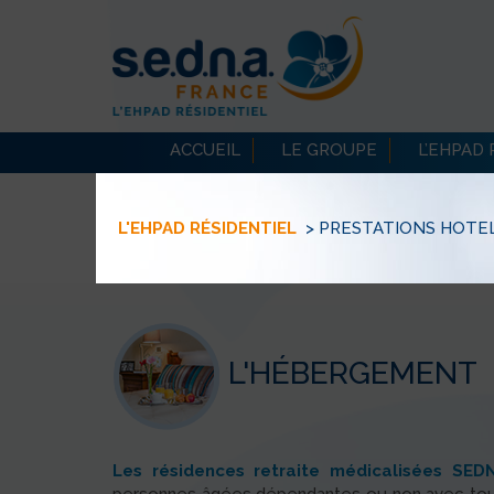
ACCUEIL
LE GROUPE
L’EHPAD
L'EHPAD RÉSIDENTIEL
> PRESTATIONS HOTE
L'HÉBERGEMENT
Les résidences retraite médicalisées SED