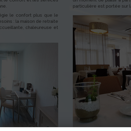
le confort et les services
un moment de plaisir à part
nne.
particulière est portée sur l
égie le confort plus que le
soins : la maison de retraite
accueillante, chaleureuse et