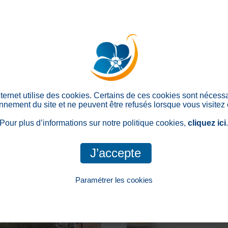
Les menus proposés va
apports nutritifs conseillé
ance à l’aménagement et à
goûts de chacun, nous pro
ntion et aux soins qui sont
remplacements avec au choix
Chaque mois, une comm
 résidents ont la liberté de
direction, du personnel, de r
on et l’ameublement de cet
prestation de restauration
à venir.
internet utilise des cookies. Certains de ces cookies sont nécess
 accueillir les personnes
nnement du site et ne peuvent être refusés lorsque vous visitez 
és aux personnes à mobilité
Pour plus d’informations sur notre politique cookies,
cliquez ici
er la réalisation des actes de
J’accepte
 en chambre ou en studio,
ande, les résidences SEDNA
Paramétrer les cookies
Pour consulter notre politique cookies, cliquez ici