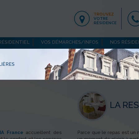
TROUVEZ
VOTRE
RÉSIDENCE
 RÉSIDENTIEL
VOS DÉMARCHES/INFOS
NOS RÉSID
LIÈRES
LA RE
NA France
accueillent des
Parce que le repas est un m