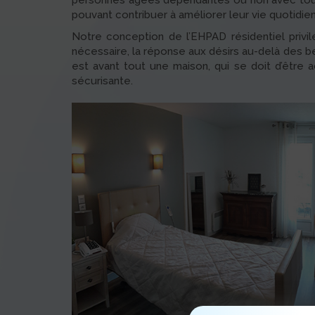
personnes âgées dépendantes ou non avec tout 
pouvant contribuer à améliorer leur vie quotidie
Notre conception de l’EHPAD résidentiel privil
nécessaire, la réponse aux désirs au-delà des be
est avant tout une maison, qui se doit d’être 
sécurisante.