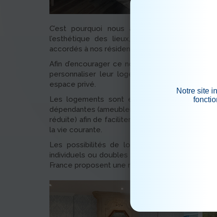
C’est pourquoi nous attachons de l’import
l’esthétique des lieux, aussi bien qu’à l’atte
accordés à nos résidents.
Afin d’encourager ce nouveau « chez soi », les
personnaliser leur logement par la décorati
espace privé.
Notre site 
Les logements sont entièrement équipés pour
fonctio
dépendantes (ameublement, salle de bain adapt
réduite) afin de faciliter le quotidien et sécuris
la vie courante.
Les possibilités de logement sont variées :
individuels ou doubles ; à chaque type de dem
France proposent une réponse adaptée.