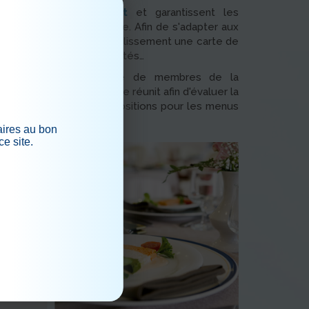
rient quotidiennement
et garantissent les
s pour une population âgée. Afin de s'adapter aux
posons dans chaque établissement une carte de
 : viande, poisson, crudités…
ission menu composée de membres de la
ésidents et de familles se réunit afin d'évaluer la
 et de formuler des propositions pour les menus
aires au bon
ce site.
.