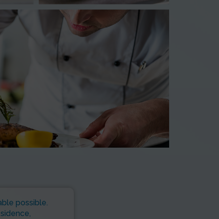
able possible.
ésidence,